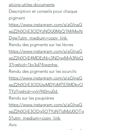
ations-utiles-documents
Description et conseils pour chaque
pigment
https://www.instagram.com/s/aGlnaG
xpZ2h0OjE3ODYzNDU0MzQ1MjMwN
Dgw?utm_medium=copy_link
Rendu des pigments sur les lèvres
https://www.instagram.com/s/aGlnaG
xpZ2h0OjE4MDEzNjc3NDgxMjA3NzQ
3?igshid=1ky3d74iwznhw
Rendu des pigments sur les sourcils
https://www.instagram.com/s/aGlnaG
xpZ2h0OjE3ODUwMDYzMTE5MDkyO
TYz?igshid=yylrj9t0mu0d
Rendu sur les paupières
https://www.instagram.com/s/aGlnaG
xpZ2h0OjE3ODg5OTYzNTIzMzU0OTg
5?utm_medium=copy_link
Avis