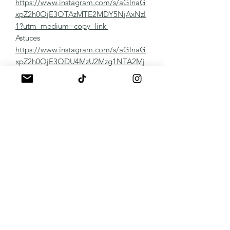
https://www.instagram.com/s/aGlnaG
xpZ2h0OjE3OTAzMTE2MDY5NjAxNzI
1?utm_medium=copy_link
Astuces
https://www.instagram.com/s/aGlnaG
xpZ2h0OjE3ODU4MzU2Mzg1NTA2Mj
g2?utm_medium=copy_link
Panaché de vos réalisations
https://www.instagram.com/s/aGlnaG
xpZ2h0OjE4MDk4OTI5OTA2MjY0NT
Qz?utm_medium=copy_link
Remover:
Protocole vidéo
https://youtu.be/hIsC3w2fQ9c
Autres Détails
https://www.instagram.com/s/aGlnaG
xpZ2h0OjE3OTAzNDQ4MjMzMDEwN
DIw?utm_medium=copy_link