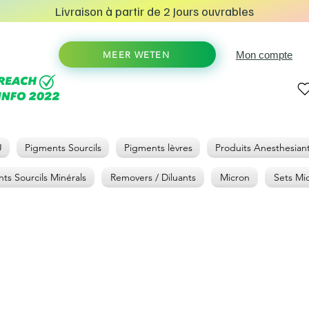
Livraison à partir de 2 Jours ouvrables
Mon compte
MEER WETEN
U
Pigments Sourcils
Pigments lèvres
Produits Anesthesian
ts Sourcils Minérals
Removers / Diluants
Micron
Sets Mi