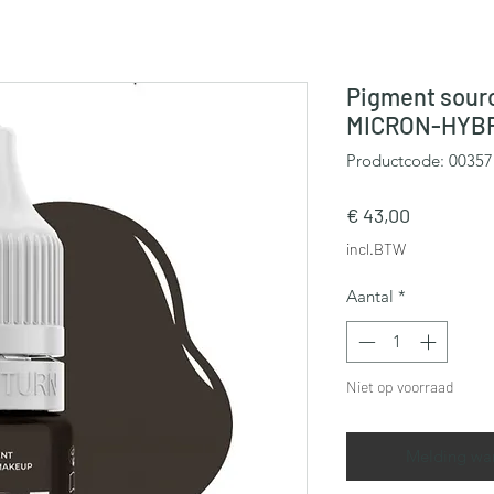
Pigment sourc
MICRON-HYB
Productcode: 00357
Prijs
€ 43,00
incl.BTW
Aantal
*
Niet op voorraad
Melding wa