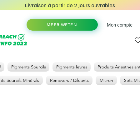
Livraison à partir de 2 Jours ouvrables
Mon compte
MEER WETEN
U
Pigments Sourcils
Pigments lèvres
Produits Anesthesian
ts Sourcils Minérals
Removers / Diluants
Micron
Sets Mi