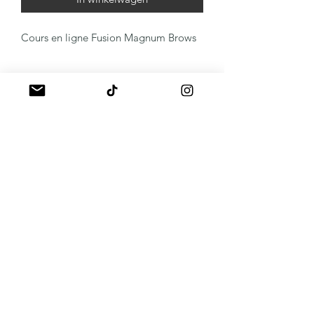
Cours en ligne Fusion Magnum Brows
A propos
Mentions légales
Politique de livraison
Politique de remboursement
Politique de confidentialité
CGV